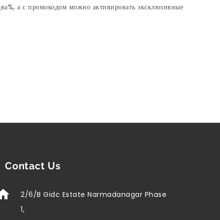
 два%, а с промокодом можно активировать эксклюзивные
Contact Us
2/6/B Gidc Estate Narmadanagar Phase
1,