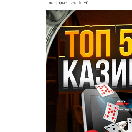
платформе Лото Клуб.