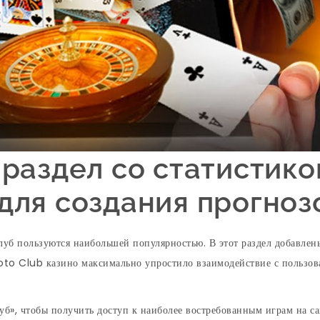
 раздел со статистик
для создания прогноз
уб пользуются наибольшей популярностью. В этот раздел добавлены 
Loto Club казино максимально упростило взаимодействие с пользова
уб», чтобы получить доступ к наиболее востребованным играм на с