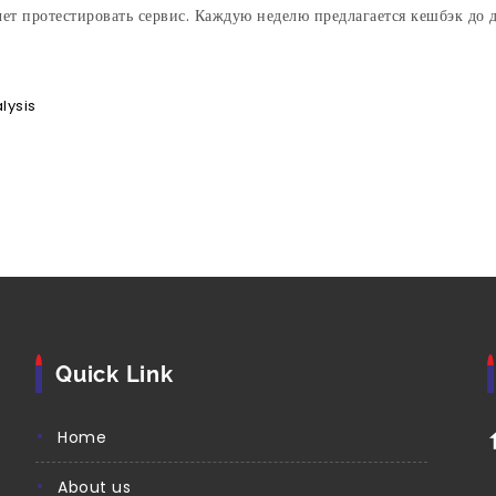
очет протестировать сервис. Каждую неделю предлагается кешбэк до
lysis
Quick Link
home
about us