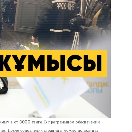
умму в от 3000 тенге. В программном обеспечении
олио. После обновления страницы можно пополнить