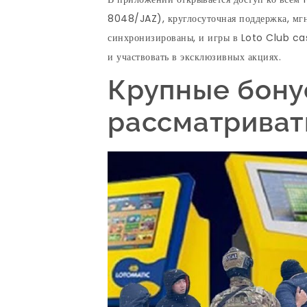
8048/JAZ), круглосуточная поддержка, мгн
синхронизированы, и игры в Loto Club cas
и участвовать в эксклюзивных акциях.
Крупные бону
рассматривать