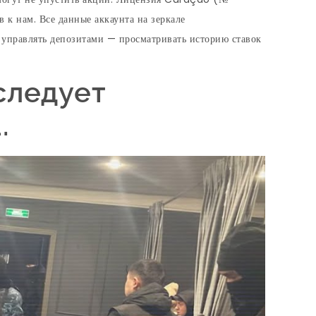
к нам. Все данные аккаунта на зеркале
 управлять депозитами — просматривать историю ставок
следует
.