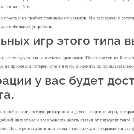
тавки на сайте.
о проста и не требует специальных навыков. Мы расскажем о сотру
для мобильных устройств.
ьных игр этого типа в
o, рекомендуем ознакомиться с правилами. Пользователи из Казахс
ще не пробовали лотереи, стоит начать и оценить их привлекательн
ации у вас будет дос
та.
разнообразные лотереи, розыгрыши и другие азартные игры, котор
обный интерфейс и возможность делать ставки от пятьдесят тенге. 
ами. После регистрации или входа в свой аккаунт открываются все