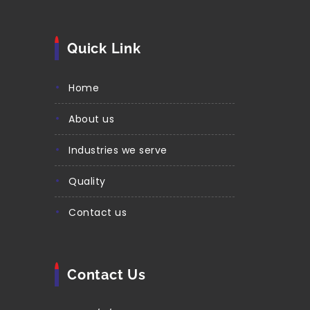
Quick Link
home
about us
industries we serve
quality
contact us
Contact Us