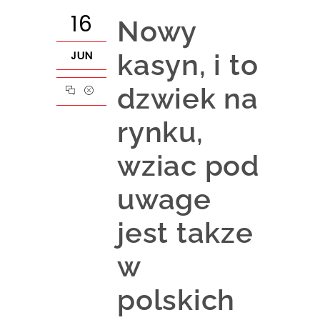
16
Nowy
JUN
kasyn, i to
dzwiek na
rynku,
wziac pod
uwage
jest takze
w
polskich