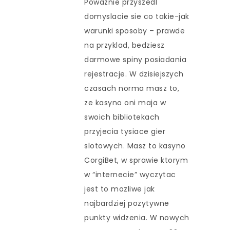
Powaznie przyszedl
domyslacie sie co takie-jak
warunki sposoby – prawde
na przyklad, bedziesz
darmowe spiny posiadania
rejestracje. W dzisiejszych
czasach norma masz to,
ze kasyno oni maja w
swoich bibliotekach
przyjecia tysiace gier
slotowych. Masz to kasyno
CorgiBet, w sprawie ktorym
w “internecie” wyczytac
jest to mozliwe jak
najbardziej pozytywne
punkty widzenia. W nowych