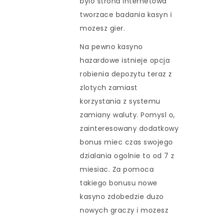
bylo strona internetowa
tworzace badania kasyn i
mozesz gier.
Na pewno kasyno
hazardowe istnieje opcja
robienia depozytu teraz z
zlotych zamiast
korzystania z systemu
zamiany waluty. Pomysl o,
zainteresowany dodatkowy
bonus miec czas swojego
dzialania ogolnie to od 7 z
miesiac. Za pomoca
takiego bonusu nowe
kasyno zdobedzie duzo
nowych graczy i mozesz