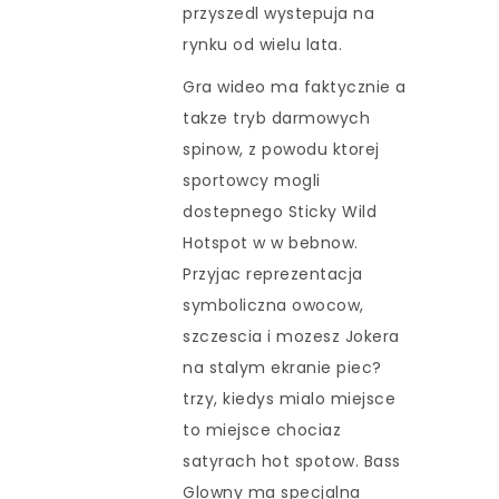
przyszedl wystepuja na
rynku od wielu lata.
Gra wideo ma faktycznie a
takze tryb darmowych
spinow, z powodu ktorej
sportowcy mogli
dostepnego Sticky Wild
Hotspot w w bebnow.
Przyjac reprezentacja
symboliczna owocow,
szczescia i mozesz Jokera
na stalym ekranie piec?
trzy, kiedys mialo miejsce
to miejsce chociaz
satyrach hot spotow. Bass
Glowny ma specjalna