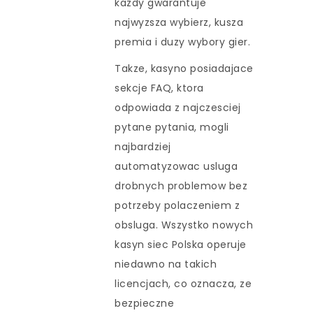
kazdy gwarantuje
najwyzsza wybierz, kusza
premia i duzy wybory gier.
Takze, kasyno posiadajace
sekcje FAQ, ktora
odpowiada z najczesciej
pytane pytania, mogli
najbardziej
automatyzowac usluga
drobnych problemow bez
potrzeby polaczeniem z
obsluga. Wszystko nowych
kasyn siec Polska operuje
niedawno na takich
licencjach, co oznacza, ze
bezpieczne