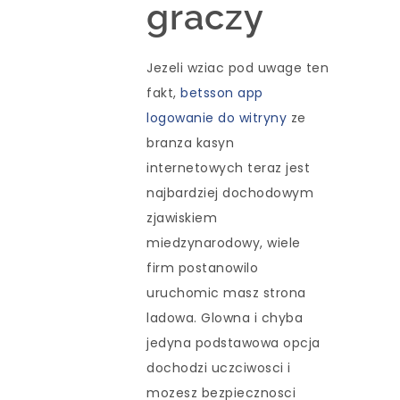
graczy
Jezeli wziac pod uwage ten
fakt,
betsson app
logowanie do witryny
ze
branza kasyn
internetowych teraz jest
najbardziej dochodowym
zjawiskiem
miedzynarodowy, wiele
firm postanowilo
uruchomic masz strona
ladowa. Glowna i chyba
jedyna podstawowa opcja
dochodzi uczciwosci i
mozesz bezpiecznosci