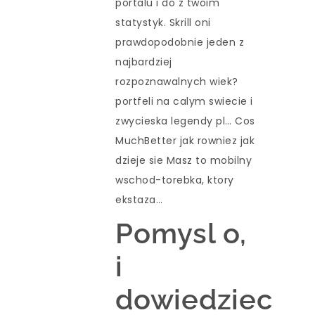
portalu i do z twoim
statystyk. Skrill oni
prawdopodobnie jeden z
najbardziej
rozpoznawalnych wiek?
portfeli na calym swiecie i
zwycieska legendy pl… Cos
MuchBetter jak rowniez jak
dzieje sie Masz to mobilny
wschod-torebka, ktory
ekstaza…
Pomysl o,
i
dowiedziec