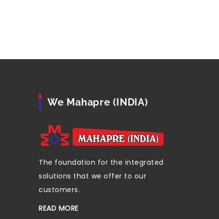
We Mahapre (INDIA)
The foundation for the integrated
solutions that we offer to our
customers.
READ MORE