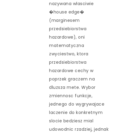
nazywana wlasciwie
�house edge�
(marginesem
przedsiebiorstwa
hazardowe), oni
matematyczna
zwyciestwo, ktora
przedsiebiorstwa
hazardowe cechy w
poprzek graczem na
dluzsza mete. Wybor
zmiennosc funkcje,
jednego do wygrywajace
laczenie do konkretnym
slocie bedziesz mial
udowodnic rzadziej, jednak