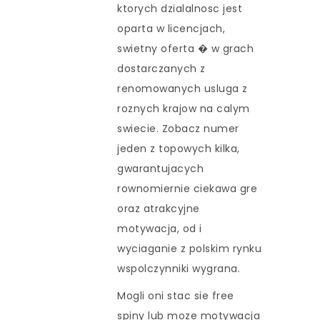
ktorych dzialalnosc jest
oparta w licencjach,
swietny oferta � w grach
dostarczanych z
renomowanych usluga z
roznych krajow na calym
swiecie. Zobacz numer
jeden z topowych kilka,
gwarantujacych
rownomiernie ciekawa gre
oraz atrakcyjne
motywacja, od i
wyciaganie z polskim rynku
wspolczynniki wygrana.
Mogli oni stac sie free
spiny lub moze motywacja