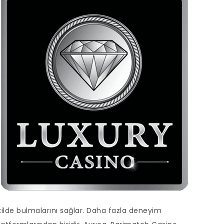
 şekilde bulmalarını sağlar. Daha fazla deneyim