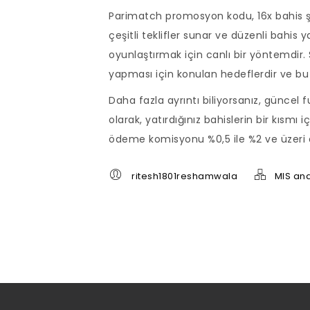
Parimatch promosyon kodu, 16x bahis şart
çeşitli teklifler sunar ve düzenli bahis
oyunlaştırmak için canlı bir yöntemdir. S
yapması için konulan hedeflerdir ve bu da
Daha fazla ayrıntı biliyorsanız, güncel 
olarak, yatırdığınız bahislerin bir kısmı
ödeme komisyonu %0,5 ile %2 ve üzeri 
ritesh1801reshamwala
MIS ana