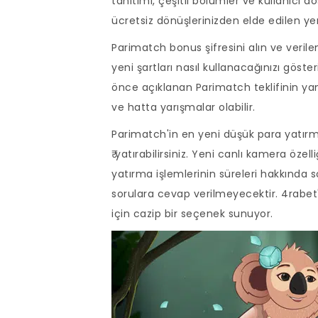
tanıtımı, çeşitli bölümler ve kullanıcı d
ücretsiz dönüşlerinizden elde edilen yen
Parimatch bonus şifresini alın ve veril
yeni şartları nasıl kullanacağınızı göst
önce açıklanan Parimatch teklifinin yanı 
ve hatta yarışmalar olabilir.
Parimatch'in en yeni düşük para yatırm
₹ yatırabilirsiniz. Yeni canlı kamera öz
yatırma işlemlerinin süreleri hakkında
sorulara cevap verilmeyecektir. 4rabet'in
için cazip bir seçenek sunuyor.