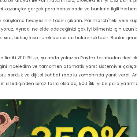
ostu bir arayüz ile Parimatch India, ülkedeki en iyi CS2 bahis 
i kazançlar gerçek para bonuslarıdır ve bunlarla ilgili herhang
en karşılama hediyesinin tadını çıkarın. Parimatch'teki yeni k
eriyoruz. Ayrıca, ne elde edeceğinizi çok iyi bilmeniz için uzu
sıra, birkaç kısa süreli bonus da bulunmaktadır. Bunlar genelli
a limiti 200 ₹ olup, şu anda yalnızca Paytm tarafından deste
elliğini inceledim ve tamamen otomatik yanıt sistemiyle çalışt
 soru sorduk ve dijital sohbet robotu zamanında yanıt verdi.
 istediğinden biraz fazla olsa da, 500 ₹'lik iyi bir para yatırma