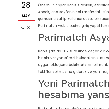
28
Önemli bir spor bahis sitesinin, etkinlik
Ancak, ana sayfanın sol tarafındaki tü
MAY
şemasına sahip kullanıcı dostu bir tasar
Parimatch web sitesine giriş yaptıktan 
Parimatch Asy
Bahis şartları 30x süresince geçerlidir 
bir aktivasyon süreci bulacaksınız. Bu ne
uygun olduğuna bakılmaksızın bilmeniz 
teklifler sekmesine giderek ve yeni hoş ge
Yeni Parimatch
hesabıma yansıt
Parimatch, bugün doğru seçimi nasıl yap