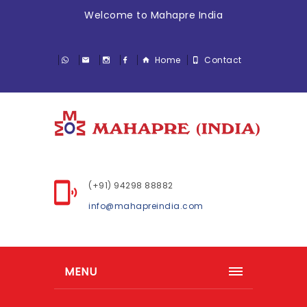
Welcome to Mahapre India
Home
Contact
(+91) 94298 88882
info@mahapreindia.com
MENU