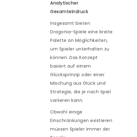
Analytischer
Gesamteindruck
Insgesamt bieten
Dragonia-Spiele eine breite
Palette an Möglichkeiten,
um Spieler unterhalten zu
können. Das Konzept
basiert auf einem
Glücksprinzip oder einer
Mischung aus Glück und
Strategie, die je nach Spiel
variieren kann.
Obwohl einige
Einschränkungen existieren
müssen Spieler immer der