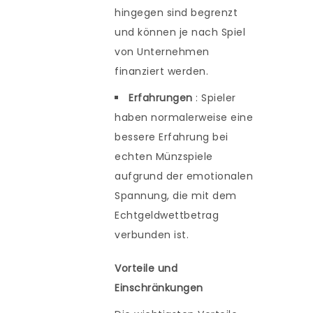
hingegen sind begrenzt
und können je nach Spiel
von Unternehmen
finanziert werden.
Erfahrungen
: Spieler
haben normalerweise eine
bessere Erfahrung bei
echten Münzspiele
aufgrund der emotionalen
Spannung, die mit dem
Echtgeldwettbetrag
verbunden ist.
Vorteile und
Einschränkungen