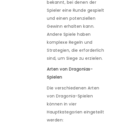
bekannt, bei denen der
Spieler eine Runde gespielt
und einen potenziellen
Gewinn erhalten kann.
Andere Spiele haben
komplexe Regeln und
Strategien, die erforderlich
sind, um Siege zu erzielen.
Arten von Dragonias-
Spielen
Die verschiedenen Arten
von Dragonia-Spielen
können in vier
Hauptkategorien eingeteilt
werden: