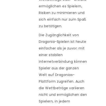
ermöglichen es Spielern,
Risiken zu minimieren und
sich einfach nur zum Spaß
zu betätigen.
Die Zugänglichkeit von
Dragonia-Spielen ist heute
einfacher als je zuvor: mit
einer stabilen
Internetverbindung können
Spieler aus der ganzen
Welt auf Dragonias-
Plattform zugreifen. Auch
die Wettbeträge variieren
nicht und ermöglichen den
Spielern, in jedem