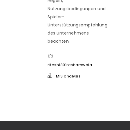
Regeln,
Nutzungsbedingungen und
Spieler-
Unterstützungsempfehlung
des Unternehmens
beachten.
ritesh1801reshamwala
MIS analysis