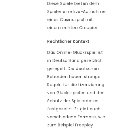
Diese Spiele bieten dem
Spieler eine live-Aufnahme
eines Casinospiel mit
einem echten Croupier.
Rechtlicher Kontext
Das Online-Glücksspiel ist
in Deutschland gesetzlich
geregelt. Die deutschen
Behörden haben strenge
Regeln für die Lizenzierung
von Glücksspielen und den
Schutz der Spielerdaten
festgesetzt. Es gibt auch
verschiedene Formate, wie
zum Beispiel Freeplay-