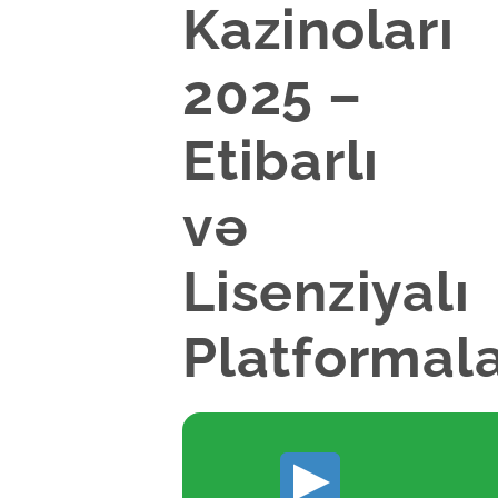
Kazinoları
2025 –
Etibarlı
və
Lisenziyalı
Platformal