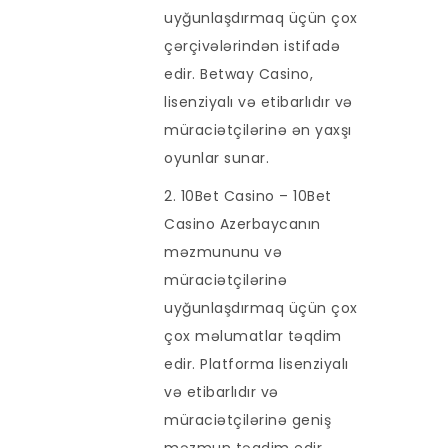
uyğunlaşdırmaq üçün çox
çərçivələrindən istifadə
edir. Betway Casino,
lisenziyalı və etibarlıdır və
müraciətçilərinə ən yaxşı
oyunlar sunar.
2. 10Bet Casino – 10Bet
Casino Azerbaycanın
məzmununu və
müraciətçilərinə
uyğunlaşdırmaq üçün çox
çox məlumatlar təqdim
edir. Platforma lisenziyalı
və etibarlıdır və
müraciətçilərinə geniş