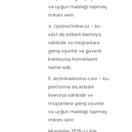
və uyğun məbləği tapmaq
imkanı verir.
4. QazinoOnline.az – bu
sayt da etibarlı lisenziya
sahibidir və müştərilərə
geniş oyunlar və güvenli
bankacılıq hizmetlərini
təmin edir.
5. AzOnlineKazino.com – bu
platforma da etibarlı
lisenziya sahibidir və
müştərilərə geniş oyunlar
və uyğun məbləği tapmaq
imkanı verir.
Müştərilər 2025-ci ildə