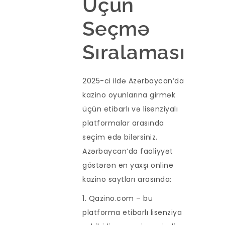
Üçün
Seçmə
Sıralaması
2025-ci ildə Azərbaycan’da
kazino oyunlarına girmək
üçün etibarlı və lisenziyalı
platformalar arasında
seçim edə bilərsiniz.
Azərbaycan’da faaliyyət
göstərən en yaxşı online
kazino saytları arasında:
1. Qazino.com – bu
platforma etibarlı lisenziya