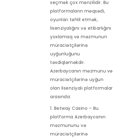
seçmək çox mənzilidir. Bu
platformaların məqsədi,
oyunları təhlil etmək,
lisenziyalığını və etibarlığını
yoxlamaq və məzmunun
müraciətçilərinə
uyğunluğunu
təsdiqləməkdir.
Azerbaycanın məzmunu və
müraciətçilərinə uyğun
olan lisenziyalı platformalar
arasında:
1. Betway Casino – Bu
platforma Azerbaycanın
məzmununu və
müraciətçilərinə