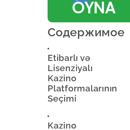
OYNA
Содержимое
Etibarlı və
Lisenziyalı
Kazino
Platformalarının
Seçimi
Kazino