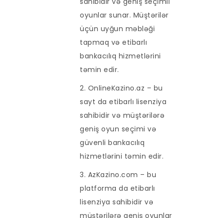
sahibidir və geniş seçimli
oyunlar sunar. Müştərilər
üçün uyğun məbləği
tapmaq və etibarlı
bankacılıq hizmetlərini
təmin edir.
2. OnlineKazino.az – bu
sayt da etibarlı lisenziya
sahibidir və müştərilərə
geniş oyun seçimi və
güvenli bankacılıq
hizmetlərini təmin edir.
3. AzKazino.com – bu
platforma da etibarlı
lisenziya sahibidir və
müştərilərə geniş oyunlar