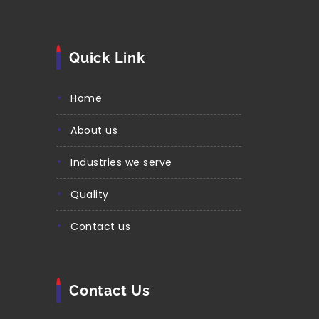
Quick Link
home
about us
industries we serve
quality
contact us
Contact Us