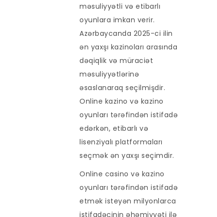
məsuliyyətli və etibarlı
oyunlara imkan verir.
Azərbaycanda 2025-ci ilin
ən yaxşı kazinoları arasında
dəqiqlik və müraciət
məsuliyyətlərinə
əsaslanaraq seçilmişdir.
Online kazino və kazino
oyunları tərəfindən istifadə
edərkən, etibarlı və
lisenziyalı platformaları
seçmək ən yaxşı seçimdir.
Online casino və kazino
oyunları tərəfindən istifadə
etmək isteyən milyonlarca
istifadəçinin əhəmiyyəti ilə