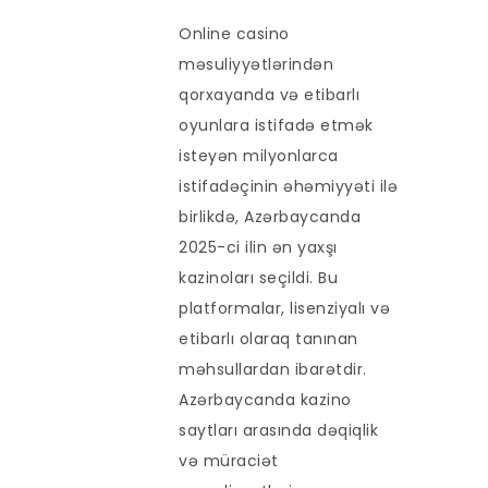
Online casino
məsuliyyətlərindən
qorxayanda və etibarlı
oyunlara istifadə etmək
isteyən milyonlarca
istifadəçinin əhəmiyyəti ilə
birlikdə, Azərbaycanda
2025-ci ilin ən yaxşı
kazinoları seçildi. Bu
platformalar, lisenziyalı və
etibarlı olaraq tanınan
məhsullardan ibarətdir.
Azərbaycanda kazino
saytları arasında dəqiqlik
və müraciət